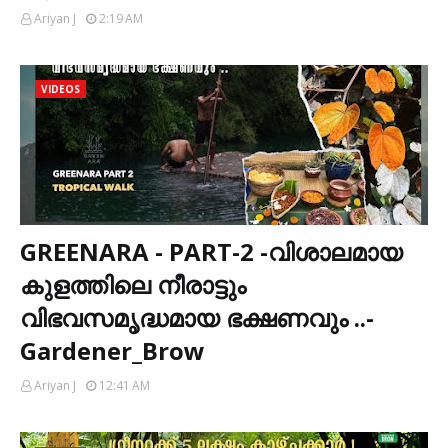
Ariyan J
2:19 AM
VIDEOS
GREENARA - PART-2 -വിശാലമായ
കുളത്തിലെ നീരാട്ടും
വിഭവസമൃദ്ധമായ ഭക്ഷണവും ..-
Gardener_Brow
Ariyan J
12:41 AM