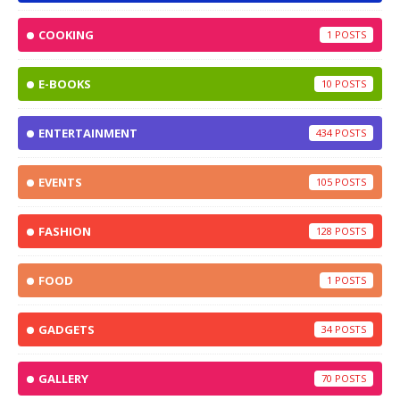
COOKING
1
E-BOOKS
10
ENTERTAINMENT
434
EVENTS
105
FASHION
128
FOOD
1
GADGETS
34
GALLERY
70