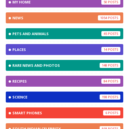
MY HOME
50
NEWS
1054
PETS AND ANIMALS
45
PLACES
14
RARE NEWS AND PHOTOS
148
RECIPES
84
SCIENCE
198
SMART PHONES
6
SOUTH INDIAN CELEBRITY
918