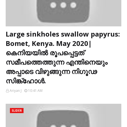
Large sinkholes swallow papyrus:
Bomet, Kenya. May 2020|
കെനിയയിൽ രൂപപ്പെട്ടത്
സമീപത്തെത്തുന്ന എന്തിനെയും
അപ്പാടെ വിഴുങ്ങുന്ന നിഗൂഢ
സിങ്ക്ഹോൾ.
Ariyan J
10:41 AM
SLIDER