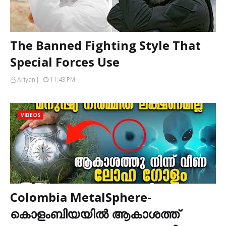
The Banned Fighting Style That
Special Forces Use
Ariyan J
11:43 PM
VIDEOS
Colombia MetalSphere-
കൊളംബിയയിൽ ആകാശത്ത്