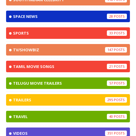
SPACE NEWS
28
SPORTS
33
TV/SHOWBIZ
147
TAMIL MOVIE SONGS
21
TELUGU MOVIE TRAILERS
57
TRAILERS
295
TRAVEL
40
VIDEOS
351