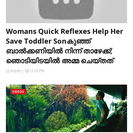
Womans Quick Reflexes Help Her
Save Toddler Sonകുഞ്ഞ്
ബാൽക്കണിയിൽ നിന്ന് താഴേക്ക്; ‍‍
‍‍ഞൊടിയിടയിൽ അമ്മ ചെയ്തത്
Ariyan J
11:32 PM
VIDEOS