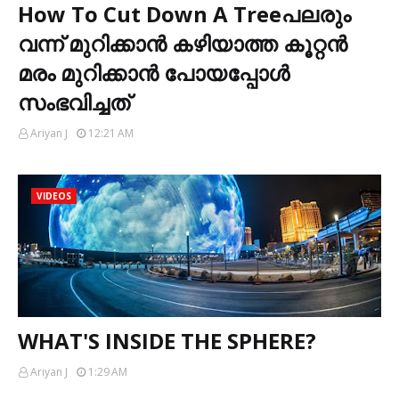
How To Cut Down A Treeപലരും
വന്ന് മുറിക്കാൻ കഴിയാത്ത കൂറ്റൻ
മരം മുറിക്കാൻ പോയപ്പോൾ
സംഭവിച്ചത്
Ariyan J
12:21 AM
VIDEOS
WHAT'S INSIDE THE SPHERE?
Ariyan J
1:29 AM