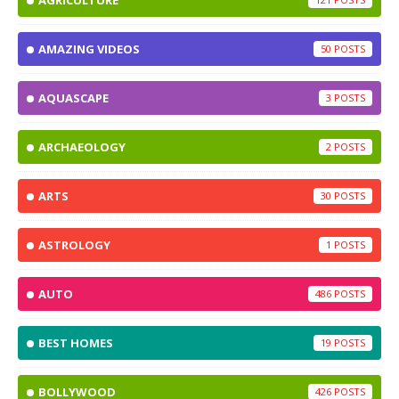
AGRICULTURE
AMAZING VIDEOS
50
AQUASCAPE
3
ARCHAEOLOGY
2
ARTS
30
ASTROLOGY
1
AUTO
486
BEST HOMES
19
BOLLYWOOD
426