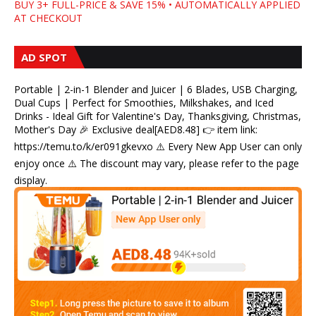
BUY 3+ FULL-PRICE & SAVE 15% • AUTOMATICALLY APPLIED
AT CHECKOUT
AD SPOT
Portable | 2-in-1 Blender and Juicer | 6 Blades, USB Charging,
Dual Cups | Perfect for Smoothies, Milkshakes, and Iced
Drinks - Ideal Gift for Valentine's Day, Thanksgiving, Christmas,
Mother's Day 🎉 Exclusive deal[AED8.48] 👉 item link:
https://temu.to/k/er091gkevxo ⚠️ Every New App User can only
enjoy once ⚠️ The discount may vary, please refer to the page
display.