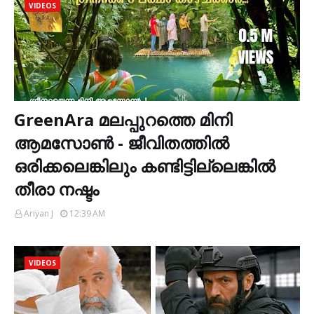
VIDEOS
GreenAra മലപ്പുറത്തെ മിനി
ആമസോൺ - ജീവിതത്തിൽ
ഒരിക്കലെങ്കിലും കണ്ടിട്ടില്ലെങ്കിൽ
തീരാ നഷ്ടം
Ariyan J
12:39 AM
VIDEOS