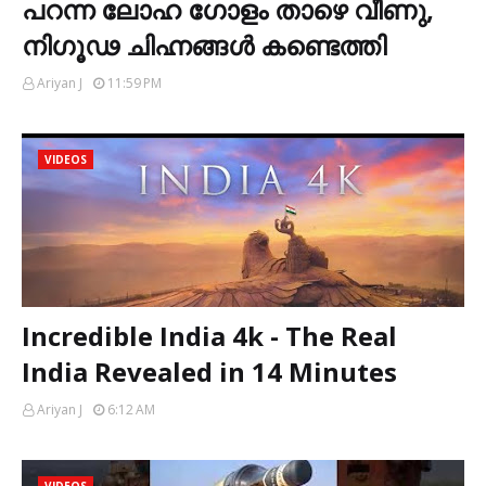
പറന്ന ലോഹ ഗോളം താഴെ വീണു,
നിഗൂഢ ചിഹ്നങ്ങൾ കണ്ടെത്തി
Ariyan J
11:59 PM
VIDEOS
Incredible India 4k - The Real
India Revealed in 14 Minutes
Ariyan J
6:12 AM