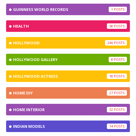
GUINNESS WORLD RECORDS
1
HEALTH
58
HOLLYWOOD
246
HOLLYWOOD GALLERY
8
HOLLYWOOD ACTRESS
18
HOME DIY
27
HOME INTERIOR
32
INDIAN MODELS
14