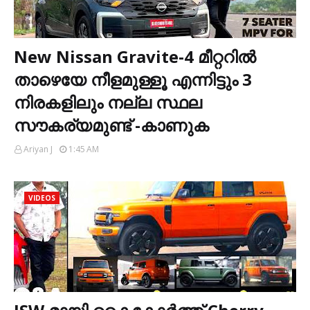
New Nissan Gravite-4 മീറ്ററിൽ
താഴെയേ നീളമുള്ളൂ എന്നിട്ടും 3
നിരകളിലും നല്ല സ്ഥല
സൗകര്യമുണ്ട് -കാണുക
Ariyan J
1:45 AM
VIDEOS