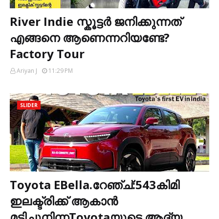
River Indie സ്കൂട്ടർ ജനിക്കുന്നത്
എങ്ങനെ ആണെന്നറിയണ്ടേ?
Factory Tour
Ariyan J
11:29 PM
SLIDER
Toyota EBella.റേഞ്ച്:543കിമി
ഇലക്ട്രിക്ക് ആകാൻ
മടിച്ചുനിന്നToyotaയുടെ ആദ്യ