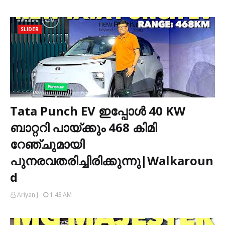
SLIDER
Tata Punch EV ഇപ്പോൾ 40 KW
ബാറ്ററി പായ്ക്കും 468 കിമി
റേഞ്ചുമായി
പുനരവതരിച്ചിരിക്കുന്നു|Walkaroun
d
Ariyan J
1:43 AM