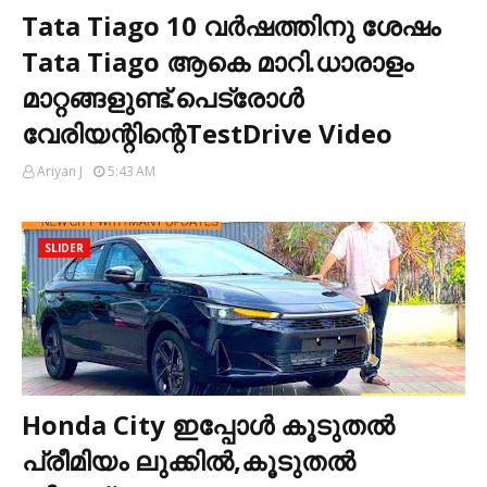
Tata Tiago 10 വർഷത്തിനു ശേഷം
Tata Tiago ആകെ മാറി.ധാരാളം
മാറ്റങ്ങളുണ്ട്.പെട്രോൾ
വേരിയന്റിന്റെTestDrive Video
Ariyan J
5:43 AM
SLIDER
Honda City ഇപ്പോൾ കൂടുതൽ
പ്രീമിയം ലുക്കിൽ,കൂടുതൽ