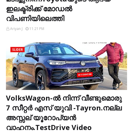
ഇലക്ട്രിക്ക് മോഡൽ
വിപണിയിലെത്തി
Ariyan J
11:21 PM
SLIDER
VolksWagon-ൽ നിന്ന് വീണ്ടുമൊരു
7 സീറ്റർ എസ് യുവി -Tayron.നല്ല
അസ്സല് യൂറോപ്യൻ
വാഹനം.TestDrive Video