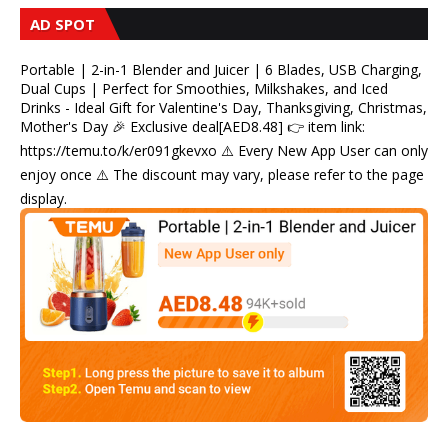
AD SPOT
Portable | 2-in-1 Blender and Juicer | 6 Blades, USB Charging,
Dual Cups | Perfect for Smoothies, Milkshakes, and Iced
Drinks - Ideal Gift for Valentine's Day, Thanksgiving, Christmas,
Mother's Day 🎉 Exclusive deal[AED8.48] 👉 item link:
https://temu.to/k/er091gkevxo ⚠️ Every New App User can only
enjoy once ⚠️ The discount may vary, please refer to the page
display.