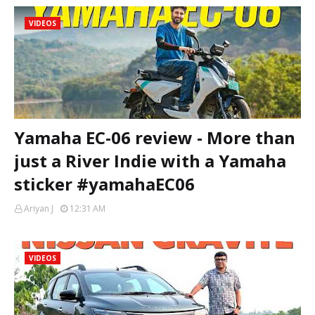
VIDEOS
Yamaha EC-06 review - More than
just a River Indie with a Yamaha
sticker #yamahaEC06
Ariyan J
12:31 AM
VIDEOS