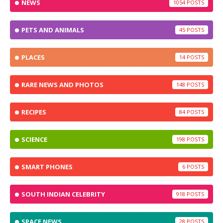
NEWS
1054
PETS AND ANIMALS
45
PLACES
14
RARE NEWS AND PHOTOS
148
RECIPES
84
SCIENCE
198
SMART PHONES
6
SOUTH INDIAN CELEBRITY
918
SPACE NEWS
28