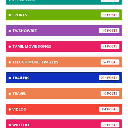
SPORTS
33
TV/SHOWBIZ
147
TAMIL MOVIE SONGS
21
TELUGU MOVIE TRAILERS
57
TRAILERS
294
TRAVEL
40
VIDEOS
351
WILD LIFE
76