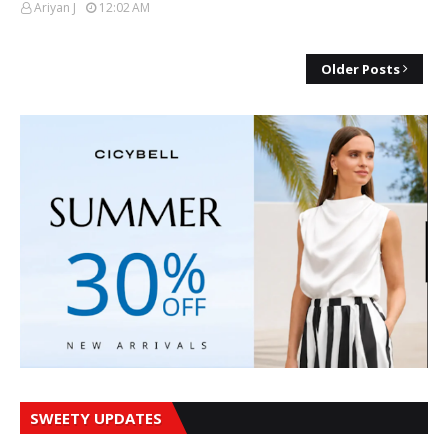
Ariyan J
12:02 AM
Older Posts
SWEETY UPDATES