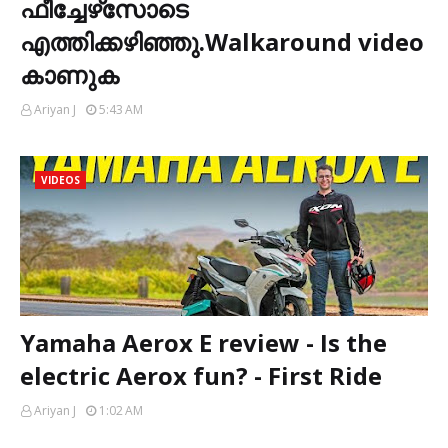
ഫീച്ചേഴ്‌സോടെ
എത്തിക്കഴിഞ്ഞു.Walkaround video
കാണുക
Ariyan J
5:43 AM
VIDEOS
Yamaha Aerox E review - Is the
electric Aerox fun? - First Ride
Ariyan J
1:02 AM