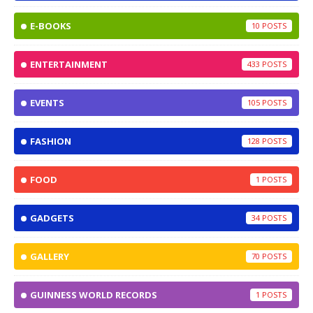
E-BOOKS
10
ENTERTAINMENT
433
EVENTS
105
FASHION
128
FOOD
1
GADGETS
34
GALLERY
70
GUINNESS WORLD RECORDS
1