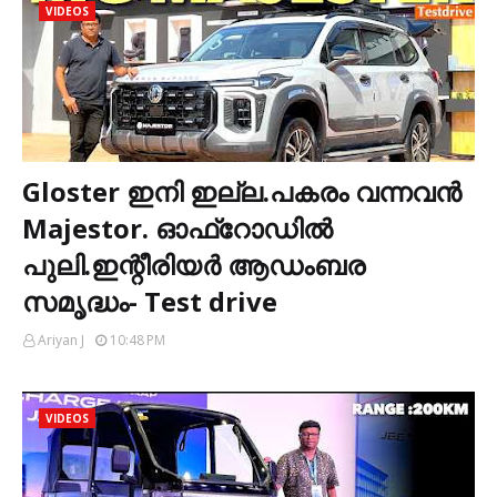
VIDEOS
Gloster ഇനി ഇല്ല.പകരം വന്നവൻ
Majestor. ഓഫ്‌റോഡിൽ
പുലി.ഇന്റീരിയർ ആഡംബര
സമൃദ്ധം- Test drive
Ariyan J
10:48 PM
VIDEOS