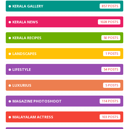
KERALA GALLERY
857
KERALA NEWS
1028
KERALA RECIPES
50
LANDSCAPES
1
LIFESTYLE
54
LUXURIUS
5
MAGAZINE PHOTOSHOOT
114
MALAYALAM ACTRESS
103