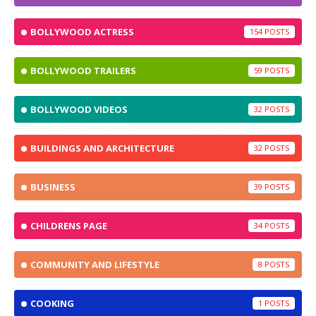
BOLLYWOOD ACTRESS
154
BOLLYWOOD TRAILERS
59
BOLLYWOOD VIDEOS
32
BUILDINGS AND ARCHITECTURE
32
BUSINESS
39
CHILDRENS PAGE
34
COMMUNITY AND LIFESTYLE
8
COOKING
1