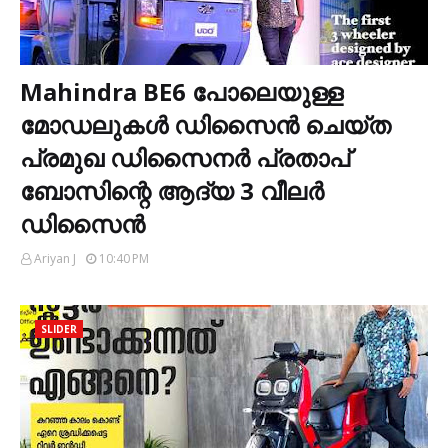
Mahindra BE6 പോലെയുള്ള
മോഡലുകൾ ഡിസൈൻ ചെയ്ത
പ്രമുഖ ഡിസൈനർ പ്രതാപ്
ബോസിന്റെ ആദ്യ 3 വീലർ
ഡിസൈൻ
Ariyan J
10:40 PM
SLIDER