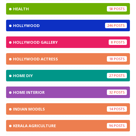
HEALTH
58
HOLLYWOOD
246
HOLLYWOOD GALLERY
8
HOLLYWOOD ACTRESS
18
HOME DIY
27
HOME INTERIOR
32
INDIAN MODELS
14
KERALA AGRICULTURE
96