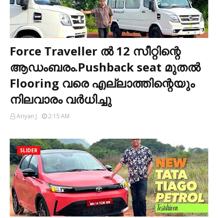
Force Traveller ൽ 12 സീറ്റിന്റെ
ആഡംബരം.Pushback seat മുതൽ
Flooring വരെ എല്ലാത്തിന്റെയും
നിലവാരം വർധിച്ചു
Ariyan J
2:15 AM
SLIDER