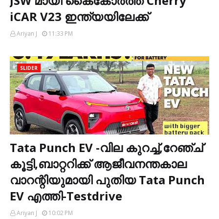
JSW മായി കൈകോർത്ത് Cherry
iCAR V23 ഇന്ത്യയിലേക്ക്
Ariyan J
11:33 PM
SLIDER
Tata Punch EV -വില കുറച്ച്,റേഞ്ച്
കൂട്ടി,ബാറ്ററിക്ക് ആജീവനന്തകാല
വാറന്റിയുമായി പുതിയ Tata Punch
EV എത്തി-Testdrive
Ariyan J
10:02 PM