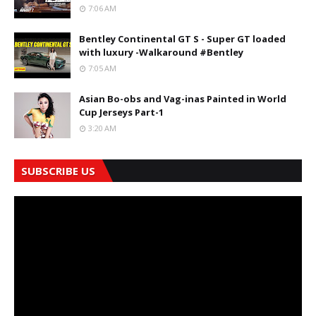
7:06 AM
Bentley Continental GT S - Super GT loaded
with luxury -Walkaround #Bentley
7:05 AM
Asian Bo-obs and Vag-inas Painted in World
Cup Jerseys Part-1
3:20 AM
SUBSCRIBE US