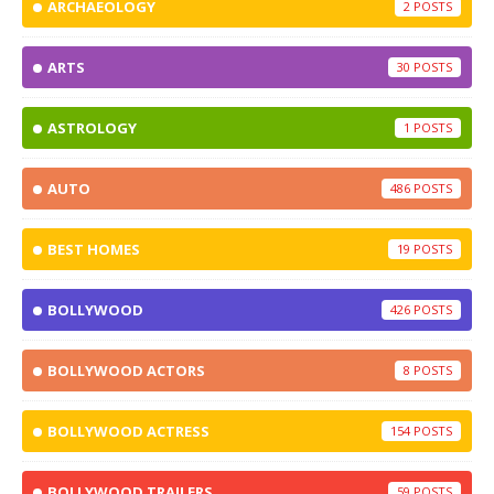
ARCHAEOLOGY
2
ARTS
30
ASTROLOGY
1
AUTO
486
BEST HOMES
19
BOLLYWOOD
426
BOLLYWOOD ACTORS
8
BOLLYWOOD ACTRESS
154
BOLLYWOOD TRAILERS
59