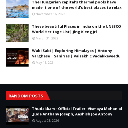
The Hungarian capital's thermal pools have
made it one of the world's best places to relax
November 16, 2022
These beautiful Places in India on the UNESCO
World Heritage List| Jing Kieng Jri
March 31, 2022
Wabi Sabi | Exploring Himalayas | Antony
Varghese | Sani Yas | Vaisakh C Vadakkeveedu
May 15, 2021
RANDOM POSTS
Thudakkam - Official Trailer -Vismaya Mohanlal
,Jude Anthany Joseph, Aashish Joe Antony
August 03, 2026