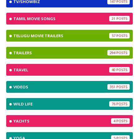
TV/SHOWBIZ
147
TAMIL MOVIE SONGS
21
TELUGU MOVIE TRAILERS
57
TRAILERS
294
TRAVEL
40
VIDEOS
351
WILD LIFE
76
YACHTS
4
YOGA
5