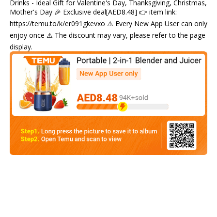
Drinks - Ideal Gift for Valentine's Day, Thanksgiving, Christmas,
Mother's Day 🎉 Exclusive deal[AED8.48] 👉 item link:
https://temu.to/k/er091gkevxo ⚠️ Every New App User can only
enjoy once ⚠️ The discount may vary, please refer to the page
display.