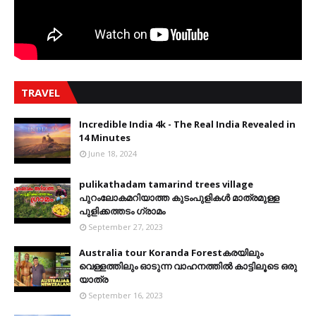
TRAVEL
Incredible India 4k - The Real India Revealed in
14 Minutes
June 18, 2024
pulikathadam tamarind trees village
പുറംലോകമറിയാത്ത കുടംപുളികൾ മാത്രമുള്ള
പുളിക്കത്തടം ഗ്രാമം
September 27, 2023
Australia tour Koranda Forestകരയിലും
വെള്ളത്തിലും ഓടുന്ന വാഹനത്തിൽ കാട്ടിലൂടെ ഒരു
യാത്ര
September 16, 2023