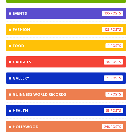
EVENTS
105
FASHION
128
FOOD
1
GADGETS
34
GALLERY
70
GUINNESS WORLD RECORDS
1
HEALTH
58
HOLLYWOOD
246