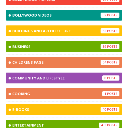
BOLLYWOOD VIDEOS
32
BUILDINGS AND ARCHITECTURE
32
BUSINESS
39
CHILDRENS PAGE
34
COMMUNITY AND LIFESTYLE
8
COOKING
1
E-BOOKS
10
ENTERTAINMENT
433