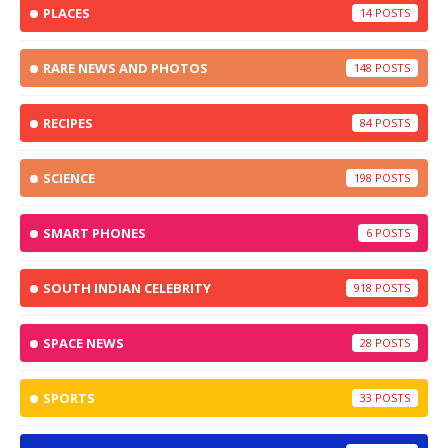
PLACES
14
RARE NEWS AND PHOTOS
148
RECIPES
84
SCIENCE
198
SMART PHONES
6
SOUTH INDIAN CELEBRITY
918
SPACE NEWS
28
SPORTS
33