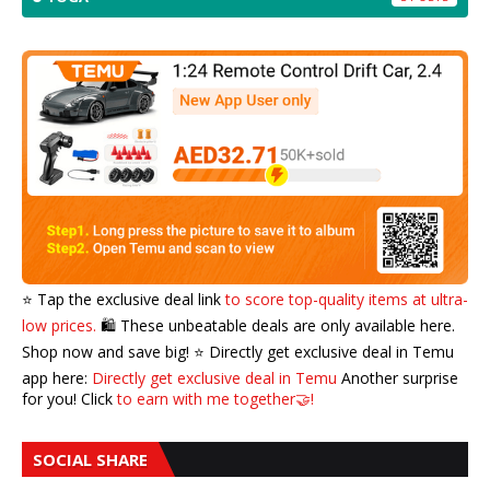
⭐️ Tap the exclusive deal link
to score top-quality items at ultra-
low prices.
🛍️ These unbeatable deals are only available here.
Shop now and save big! ⭐️ Directly get exclusive deal in Temu
app here:
Directly get exclusive deal in Temu
Another surprise
for you! Click
to earn with me together🤝!
SOCIAL SHARE