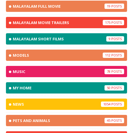
MALAYALAM FULL MOVIE
19
MALAYALAM MOVIE TRAILERS
175
MALAYALAM SHORT FILMS
9
MODELS
112
MUSIC
78
MY HOME
50
NEWS
1054
PETS AND ANIMALS
45