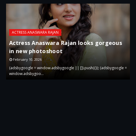
ACTRESS ANASWARA RAJAN
Actress Anaswara Rajan looks gorgeous
in new photoshoot
p
February 10, 2026
 =
(adsbygoogle = window.adsbygoogle || []).push({}); (adsbygoogle =
(
window.adsbygoo…
w