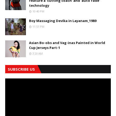
feature a 'cutting coach' and 'auto fade'
technology
10:40 PM
Boy Massaging Devika in Layanam_1989
11:51 PM
Asian Bo-obs and Vag-inas Painted in World
Cup Jerseys Part-1
3:20 AM
SUBSCRIBE US