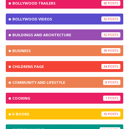
BOLLYWOOD TRAILERS
60
BOLLYWOOD VIDEOS
32
BUILDINGS AND ARCHITECTURE
32
BUSINESS
39
CHILDRENS PAGE
34
COMMUNITY AND LIFESTYLE
8
COOKING
1
E-BOOKS
10