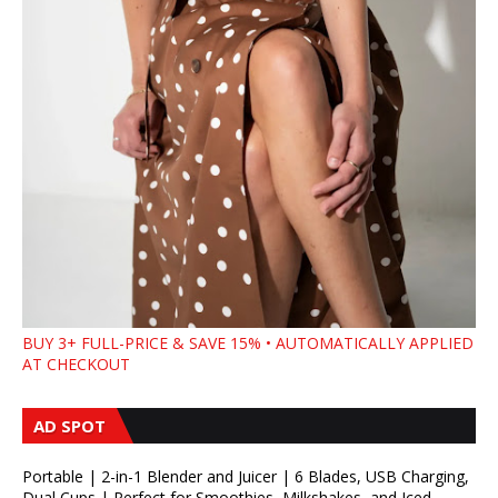
BUY 3+ FULL-PRICE & SAVE 15% • AUTOMATICALLY APPLIED
AT CHECKOUT
AD SPOT
Portable | 2-in-1 Blender and Juicer | 6 Blades, USB Charging,
Dual Cups | Perfect for Smoothies, Milkshakes, and Iced