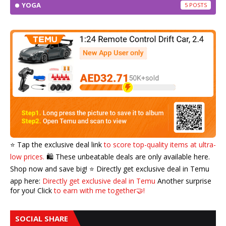
YOGA
5
⭐️ Tap the exclusive deal link
to score top-quality items at ultra-
low prices.
🛍️ These unbeatable deals are only available here.
Shop now and save big! ⭐️ Directly get exclusive deal in Temu
app here:
Directly get exclusive deal in Temu
Another surprise
for you! Click
to earn with me together🤝!
SOCIAL SHARE