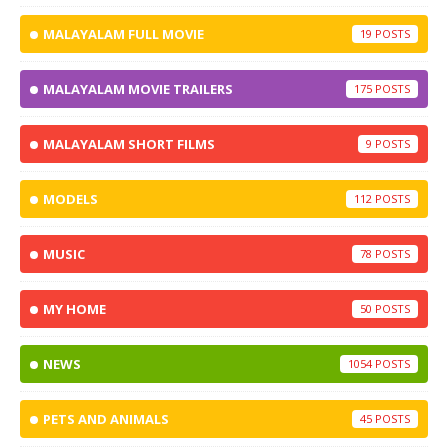
MALAYALAM FULL MOVIE
19
MALAYALAM MOVIE TRAILERS
175
MALAYALAM SHORT FILMS
9
MODELS
112
MUSIC
78
MY HOME
50
NEWS
1054
PETS AND ANIMALS
45