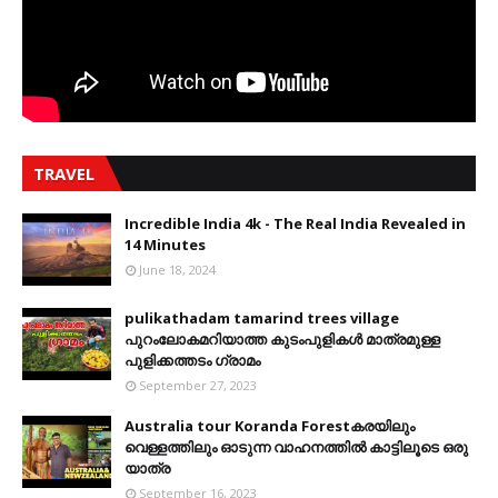
TRAVEL
Incredible India 4k - The Real India Revealed in
14 Minutes
June 18, 2024
pulikathadam tamarind trees village
പുറംലോകമറിയാത്ത കുടംപുളികൾ മാത്രമുള്ള
പുളിക്കത്തടം ഗ്രാമം
September 27, 2023
Australia tour Koranda Forestകരയിലും
വെള്ളത്തിലും ഓടുന്ന വാഹനത്തിൽ കാട്ടിലൂടെ ഒരു
യാത്ര
September 16, 2023