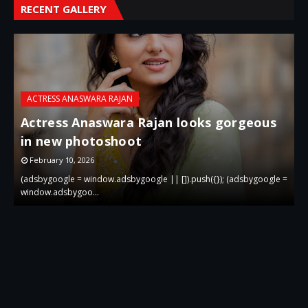
RECENT GALLERY
ACTRESS ANASWARA RAJAN
Actress Anaswara Rajan looks gorgeous
in new photoshoot
p
February 10, 2026
 =
(adsbygoogle = window.adsbygoogle || []).push({}); (adsbygoogle =
(
window.adsbygoo…
w