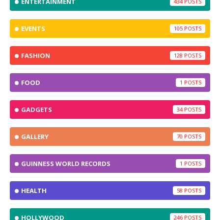
ENTERTAINMENT
434
EVENTS
105
FASHION
128
FOOD
1
GADGETS
34
GALLERY
70
GUINNESS WORLD RECORDS
1
HEALTH
58
HOLLYWOOD
246