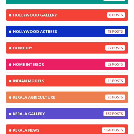
HOLLYWOOD GALLERY
8
HOLLYWOOD ACTRESS
18
HOME DIY
27
HOME INTERIOR
32
INDIAN MODELS
14
KERALA AGRICULTURE
96
KERALA GALLERY
857
KERALA NEWS
1028