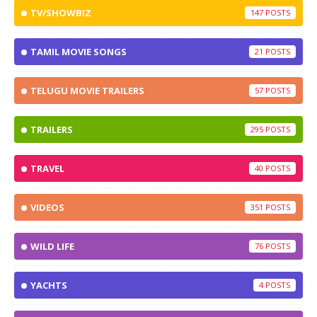
TV/SHOWBIZ
147
TAMIL MOVIE SONGS
21
TELUGU MOVIE TRAILERS
57
TRAILERS
295
TRAVEL
40
VIDEOS
351
WILD LIFE
76
YACHTS
4