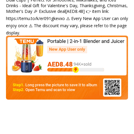
Drinks - Ideal Gift for Valentine's Day, Thanksgiving, Christmas,
Mother's Day 🎉 Exclusive deal[AED8.48] 👉 item link:
https://temu.to/k/er091gkevxo ⚠️ Every New App User can only
enjoy once ⚠️ The discount may vary, please refer to the page
display.