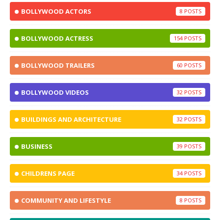
BOLLYWOOD ACTORS
8
BOLLYWOOD ACTRESS
154
BOLLYWOOD TRAILERS
60
BOLLYWOOD VIDEOS
32
BUILDINGS AND ARCHITECTURE
32
BUSINESS
39
CHILDRENS PAGE
34
COMMUNITY AND LIFESTYLE
8