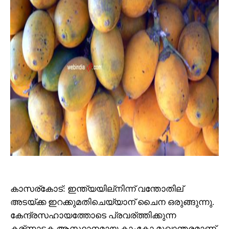
കാസര്‌കോട്: ഇന്ത്യയില്‌നിന്ന് വന്തോതില്
അടയ്ക്ക ഇറക്കുമതിചെയ്യാന് ചൈന ഒരുങ്ങുന്നു.
കേന്ദ്രസഹായത്തോടെ പ്രവര്ത്തിക്കുന്ന
കര്ണാടക ആസ്ഥാനമായ കാംകോ മുഖാന്തരമാണ്