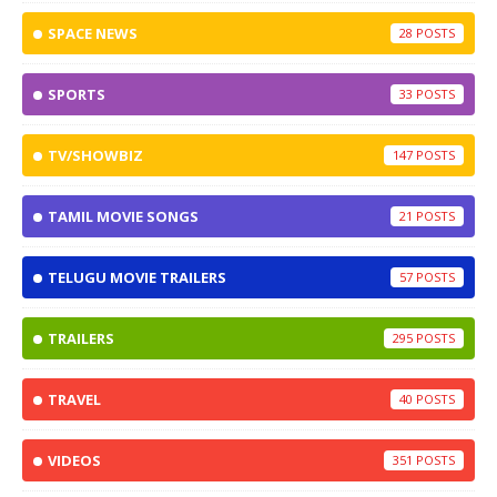
SPACE NEWS
28
SPORTS
33
TV/SHOWBIZ
147
TAMIL MOVIE SONGS
21
TELUGU MOVIE TRAILERS
57
TRAILERS
295
TRAVEL
40
VIDEOS
351