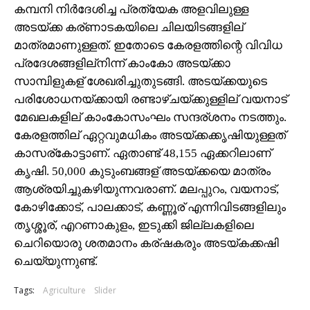
കമ്പനി നിര്‍ദേശിച്ച പ്രത്യേക അളവിലുള്ള
അടയ്ക്ക കര്ണാടകയിലെ ചിലയിടങ്ങളില്
മാത്രമാണുള്ളത്. ഇതോടെ കേരളത്തിന്റെ വിവിധ
പ്രദേശങ്ങളില്‌നിന്ന് കാംകോ അടയ്ക്കാ
സാമ്പിളുകള് ശേഖരിച്ചുതുടങ്ങി. അടയ്ക്കയുടെ
പരിശോധനയ്ക്കായി രണ്ടാഴ്ചയ്ക്കുള്ളില് വയനാട്
മേഖലകളില് കാംകോസംഘം സന്ദര്ശനം നടത്തും.
കേരളത്തില് ഏറ്റവുമധികം അടയ്ക്കക്കൃഷിയുള്ളത്
കാസര്‌കോട്ടാണ്. ഏതാണ്ട് 48,155 ഏക്കറിലാണ്
കൃഷി. 50,000 കുടുംബങ്ങള് അടയ്ക്കയെ മാത്രം
ആശ്രയിച്ചുകഴിയുന്നവരാണ്. മലപ്പുറം, വയനാട്,
കോഴിക്കോട്, പാലക്കാട്, കണ്ണൂര് എന്നിവിടങ്ങളിലും
തൃശ്ശൂര്, എറണാകുളം, ഇടുക്കി ജില്ലകളിലെ
ചെറിയൊരു ശതമാനം കര്ഷകരും അടയ്കക്കഷി
ചെയ്യുന്നുണ്ട്.
Tags:
Agriculture
Slider