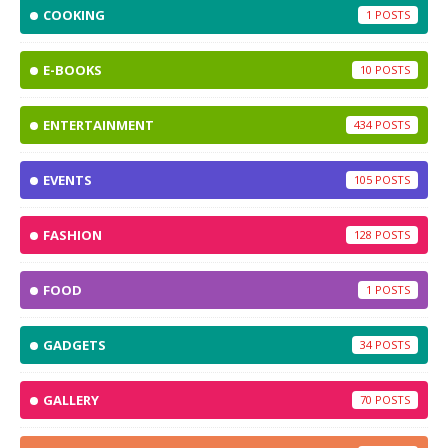
COOKING
1
E-BOOKS
10
ENTERTAINMENT
434
EVENTS
105
FASHION
128
FOOD
1
GADGETS
34
GALLERY
70