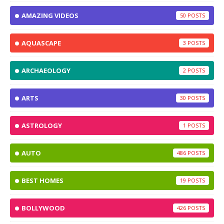
AMAZING VIDEOS
50
AQUASCAPE
3
ARCHAEOLOGY
2
ARTS
30
ASTROLOGY
1
AUTO
486
BEST HOMES
19
BOLLYWOOD
426