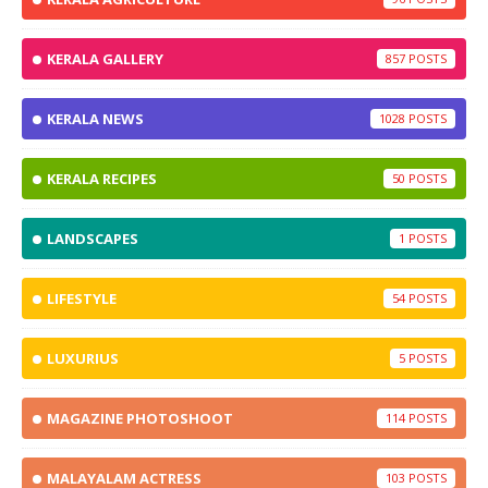
KERALA GALLERY
857
KERALA NEWS
1028
KERALA RECIPES
50
LANDSCAPES
1
LIFESTYLE
54
LUXURIUS
5
MAGAZINE PHOTOSHOOT
114
MALAYALAM ACTRESS
103