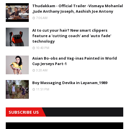
Thudakkam - Official Trailer -Vismaya Mohanlal
,Jude Anthany Joseph, Aashish Joe Antony
7:06 AM
AI to cut your hair? New smart clippers
feature a 'cutting coach' and 'auto fade'
technology
10:40 PM
Asian Bo-obs and Vag-inas Painted in World
Cup Jerseys Part-1
3:20 AM
Boy Massaging Devika in Layanam_1989
11:51 PM
SUBSCRIBE US