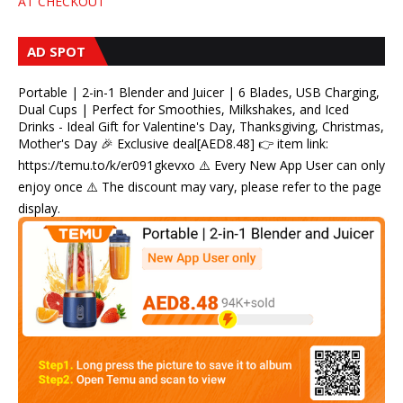
AT CHECKOUT
AD SPOT
Portable | 2-in-1 Blender and Juicer | 6 Blades, USB Charging,
Dual Cups | Perfect for Smoothies, Milkshakes, and Iced
Drinks - Ideal Gift for Valentine's Day, Thanksgiving, Christmas,
Mother's Day 🎉 Exclusive deal[AED8.48] 👉 item link:
https://temu.to/k/er091gkevxo ⚠️ Every New App User can only
enjoy once ⚠️ The discount may vary, please refer to the page
display.