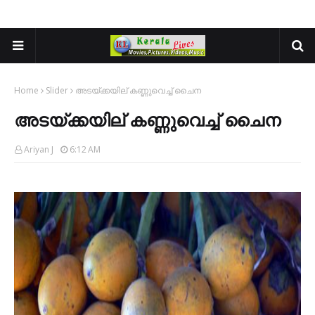
Home
Slider
അടയ്ക്കയില് കണ്ണുവെച്ച് ചൈന
അടയ്ക്കയില് കണ്ണുവെച്ച് ചൈന
Ariyan J
6:12 AM