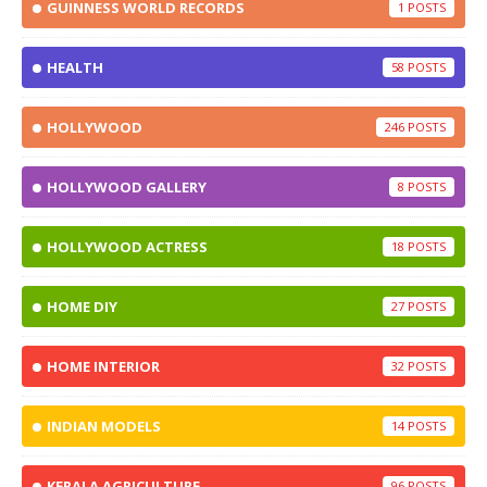
GUINNESS WORLD RECORDS
1
HEALTH
58
HOLLYWOOD
246
HOLLYWOOD GALLERY
8
HOLLYWOOD ACTRESS
18
HOME DIY
27
HOME INTERIOR
32
INDIAN MODELS
14
KERALA AGRICULTURE
96