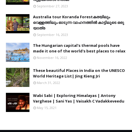
September 27, 2023
Australia tour Koranda Forestകരയിലും
വെള്ളത്തിലും ഓടുന്ന വാഹനത്തിൽ കാട്ടിലൂടെ ഒരു
യാത്ര
September 16, 2023
The Hungarian capital's thermal pools have
made it one of the world's best places to relax
November 16, 2022
These beautiful Places in India on the UNESCO
World Heritage List| Jing Kieng Jri
March 31, 2022
Wabi Sabi | Exploring Himalayas | Antony
Varghese | Sani Yas | Vaisakh C Vadakkeveedu
May 15, 2021