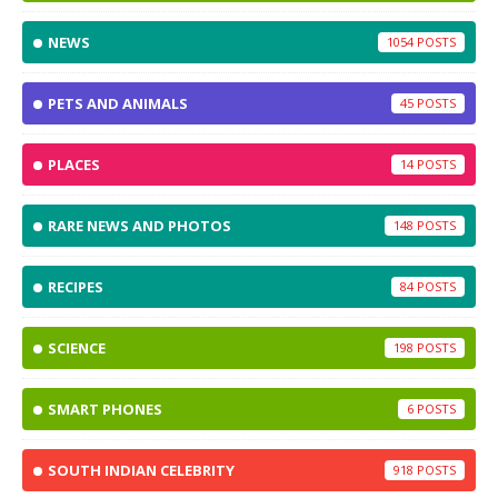
NEWS
1054
PETS AND ANIMALS
45
PLACES
14
RARE NEWS AND PHOTOS
148
RECIPES
84
SCIENCE
198
SMART PHONES
6
SOUTH INDIAN CELEBRITY
918