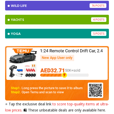
WILD LIFE
76
YACHTS
4
YOGA
5
⭐️ Tap the exclusive deal link
to score top-quality items at ultra-
low prices.
🛍️ These unbeatable deals are only available here.